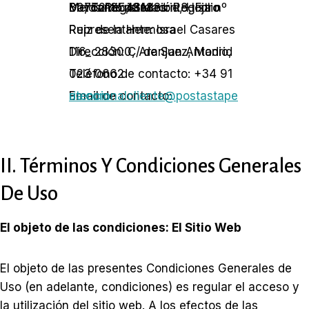
Datos Registrales: Registro Mercantil de Madrid, Hoja nº M-762185, Sección 8, Folio 80, Tomo 43133.
Representante: Israel Casares Ruiz de la Hermosa
Dirección: C/ de San Antonio, 116_ 28300, Aranjuez, Madrid
Teléfono de contacto: +34 91 023 0662
Email de contacto:
atencionalcliente@postastaperia.com
II. Términos Y Condiciones Generales
De Uso
El objeto de las condiciones: El Sitio Web
El objeto de las presentes Condiciones Generales de
Uso (en adelante, condiciones) es regular el acceso y
la utilización del sitio web. A los efectos de las